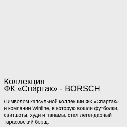
Принт д
в традиц
и иронич
в которо
Коллекция
станови
ФК «Спартак» - BORSCH
персона
Cимволом капсульной коллекции ФК «Спартак»
и компании Winline, в которую вошли футболки,
свитшоты, худи и панамы, стал легендарный
тарасовский борщ.
Принт дропа выполнен в традиционных цветах
клуба и иронической стилистике, в которой
тарасовский борщ становится самостоятельным
персонажем.
ПРОИЗВОДСТВО И ФОТО
И ВИДЕОСЬЕМКА
КОЛЛЕКЦИИ