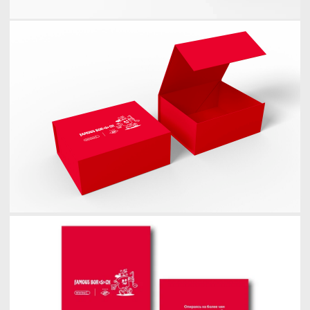
389 400
просмотров
PR-кампания
с «Кинопоиск»
совместная pr-кампания с «кинопоиск»
к выходу сериала «время спартака»
КЕЙСЫ